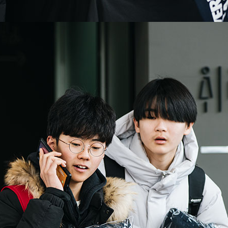
행해주세요.
취소
취소
취소
확인
확인
공지사항
결과확인
확인
지원자 로그인
지원자 등록