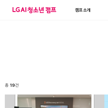
캠프 소개
총
19
건