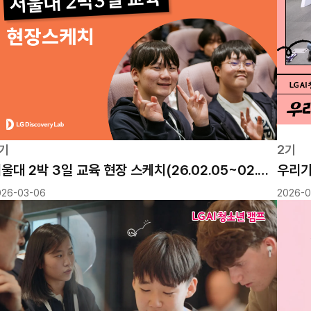
지원서 접수를 위해서는 지원자 등록을 먼저
기
2기
진행 하셔야 합니다. 이미 지원자 등록을 완
서울대 2박 3일 교육 현장 스케치(26.02.05~02.07)
우리가
내용내용내용내용내용내용내용내용
내용내용내용내용내용내용내용내용
내용내용내용내용내용내용내용내용
내용내용내용내용내용내용내용
내용내용내용내용내용내용내용
료하신 분께서는 지원자 로그인 후 접수를 진
026-03-06
2026-0
행해주세요.
취소
취소
취소
확인
확인
공지사항
결과확인
확인
지원자 로그인
지원자 등록