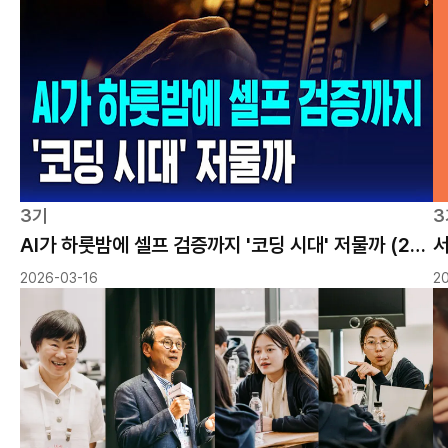
모달창 닫기
3기
3
모달창 닫기
모달창 닫기
모달창 닫기
모달창 닫기
모달창 닫기
AI가 하룻밤에 셀프 검증까지 '코딩 시대' 저물까 (26/3/15 SBS 8뉴스)
2026-03-16
2