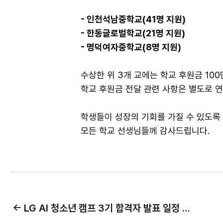
- 인천석남중학교(41명 지원)
모달창 닫기
- 한동글로벌학교(21명 지원)
모달창 닫기
모달창 닫기
모달창 닫기
모달창 닫기
모달창 닫기
- 명덕여자중학교(8명 지원)
수상한 위 3개 교에는 학교 후원금 10
학교 후원금 전달 관련 사항은 별도로 
학생들이 성장의 기회를 가질 수 있도록
모든 학교 선생님들께 감사드립니다.
LG AI 청소년 캠프 3기 합격자 발표 일정 안내